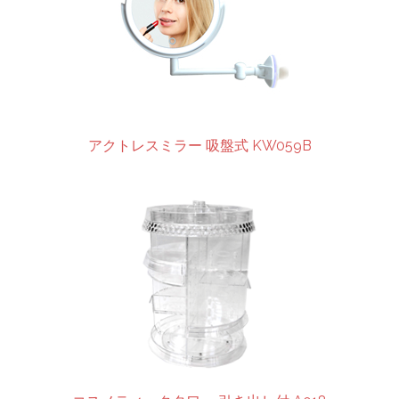
アクトレスミラー 吸盤式 KW059B