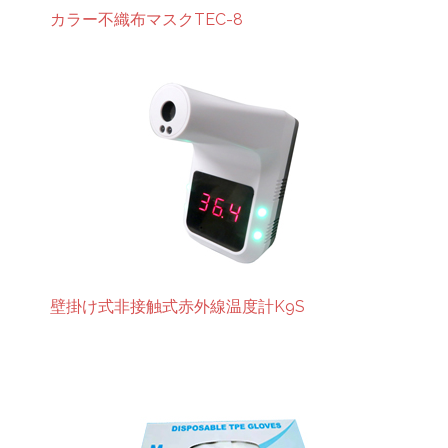
カラー不織布マスクTEC-8
壁掛け式非接触式赤外線温度計K9S