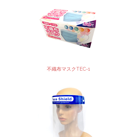
不織布マスクTEC-1