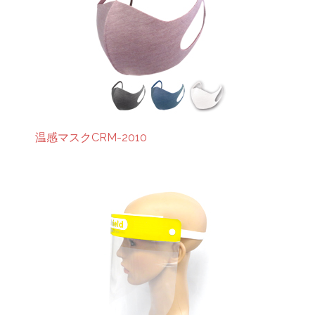
温感マスクCRM-2010