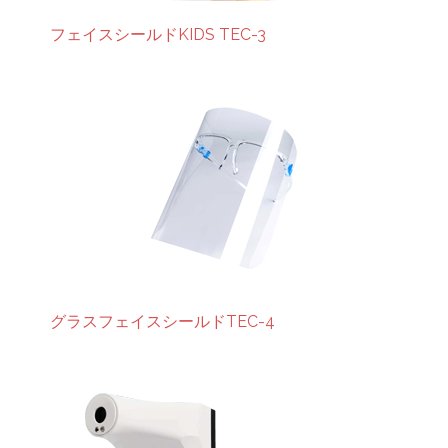
フェイスシールドKIDS TEC-3
グラスフェイスシールドTEC-4